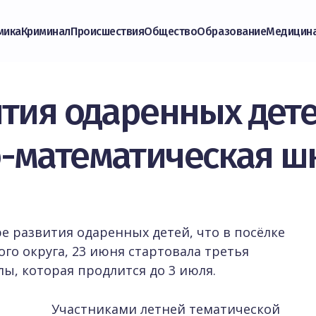
мика
Криминал
Происшествия
Общество
Образование
Медицин
ития одаренных дете
-математическая ш
е развития одаренных детей, что в посёлке
го округа, 23 июня стартовала третья
ы, которая продлится до 3 июля.
Участниками летней тематической