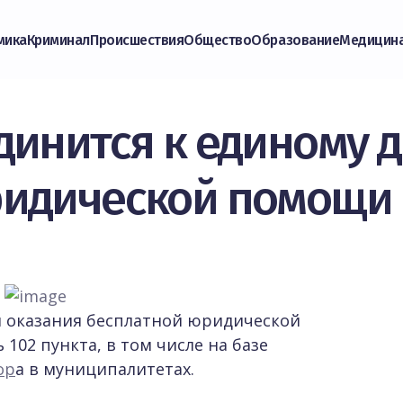
мика
Криминал
Происшествия
Общество
Образование
Медицин
динится к единому 
ридической помощи
я оказания бесплатной юридической
102 пункта, в том числе на базе
ор
а в муниципалитетах.