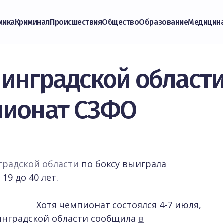
мика
Криминал
Происшествия
Общество
Образование
Медицин
инградской области
пионат СЗФО
градской области
по боксу выиграла
19 до 40 лет.
Хотя чемпионат состоялся 4-7 июля,
нградской области сообщила
в