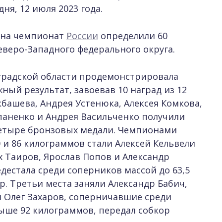
ня, 12 июля 2023 года.
к на чемпионат
России
определили 60
еверо-Западного федерального округа.
градской области продемонстрировала
ый результат, завоевав 10 наград из 12
башева, Андрея Устенюка, Алексея Комкова,
епаненко и Андрея Васильченко получили
четыре бронзовых медали. Чемпионами
60 и 86 килограммов стали Алексей Кельвели
х Таиров, Ярослав Попов и Александр
дестала среди соперников массой до 63,5
 Третьи места заняли Александр Бабич,
 Олег Захаров, соперничавшие среди
свыше 92 килограммов, передал собкор