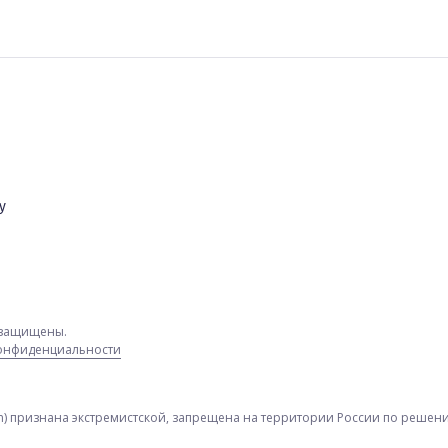
у
а защищены.
конфиденциальности
am) признана экстремистской, запрещена на территории России по решению