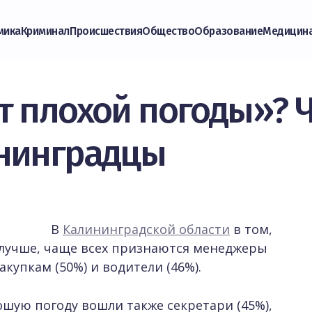
мика
Криминал
Происшествия
Общество
Образование
Медицин
 плохой погоды»? Ч
ининградцы
В
Калининградской области
в том,
т лучше, чаще всех признаются менеджеры
акупкам (50%) и водители (46%).
ошую погоду вошли также секретари (45%),