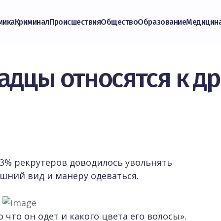
мика
Криминал
Происшествия
Общество
Образование
Медицин
адцы относятся к др
3% рекрутеров доводилось увольнять
шний вид и манеру одеваться.
о что он одет и какого цвета его волосы».