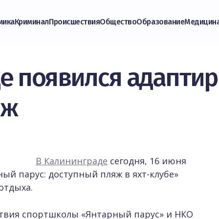
мика
Криминал
Происшествия
Общество
Образование
Медицин
е появился адапти
яж
В Калининграде
сегодня, 16 июня
ный парус: доступный пляж в яхт-клубе»
отдыха.
ствия спортшколы «Янтарный парус» и НКО