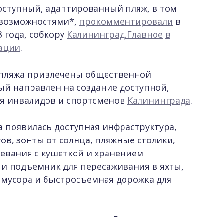
оступный, адаптированный пляж, в том
 возможностями*,
прокомментировали
в
3 года, собкору
Калининград.Главное
в
ации
.
о пляжа привлечены общественной
ый направлен на создание доступной,
ля инвалидов и спортсменов
Калининграда
.
а появилась доступная инфраструктура,
в, зонты от солнца, пляжные столики,
евания с кушеткой и хранением
 и подъемник для пересаживания в яхты,
 мусора и быстросъемная дорожка для