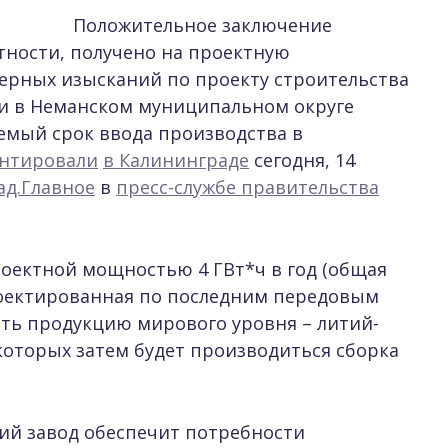
Положительное заключение
тности, получено на проектную
ерных изысканий по проекту строительства
ии в Неманском муниципальном округе
емый срок ввода производства в
нтировали
в Калининграде
сегодня, 14
ад.Главное
в
пресс-службе правительства
роектной мощностью 4 ГВт*ч в год (общая
роектированная по последним передовым
ать продукцию мирового уровня – литий-
которых затем будет производиться сборка
ий завод обеспечит потребности