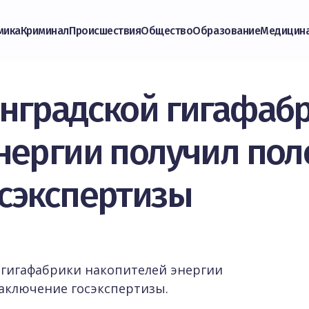
мика
Криминал
Происшествия
Общество
Образование
Медицин
нградской гигафаб
нергии получил по
сэкспертизы
гигафабрики накопителей энергии
аключение госэкспертизы.