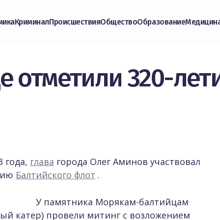
мика
Криминал
Происшествия
Общество
Образование
Медицин
е отметили 320-лет
3 года,
глава
города Олег Аминов участвовал
етию
Балтийского флот
.
У памятника Морякам-балтийцам
ый катер) провели митинг с возложением