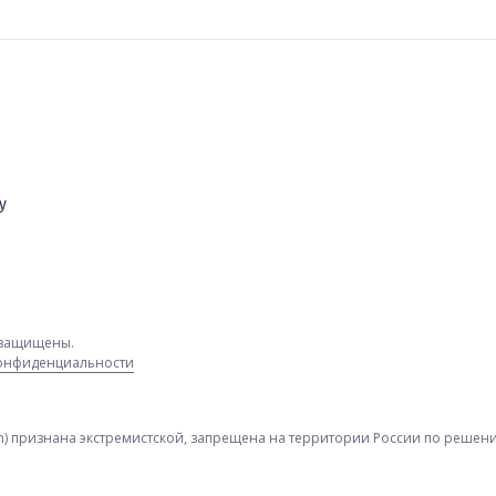
у
а защищены.
конфиденциальности
am) признана экстремистской, запрещена на территории России по решению