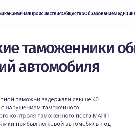
мика
Криминал
Происшествия
Общество
Образование
Медицин
кие таможенники о
ний автомобиля
стной таможни задержали свыше 40
 с нарушением таможенного
ного контроля таможенного поста МАПП
блики прибыл легковой автомобиль под