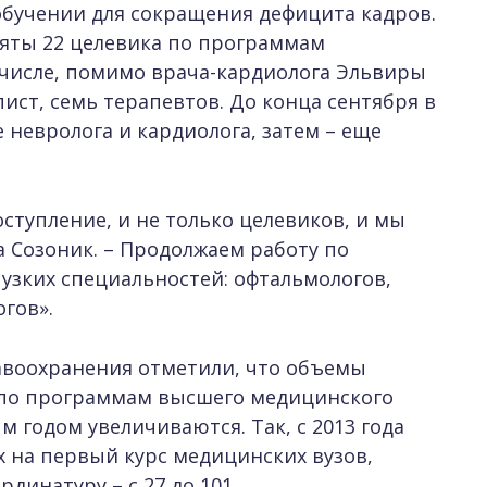
бучении для сокращения дефицита кадров.
няты 22 целевика по программам
 числе, помимо врача-кардиолога Эльвиры
пист, семь терапевтов. До конца сентября в
невролога и кардиолога, затем – еще
оступление, и не только целевиков, и мы
а Созоник. – Продолжаем работу по
узких специальностей: офтальмологов,
гов».
авоохранения отметили, что объемы
 по программам высшего медицинского
 годом увеличиваются. Так, с 2013 года
х на первый курс медицинских вузов,
рдинатуру – с 27 до 101.