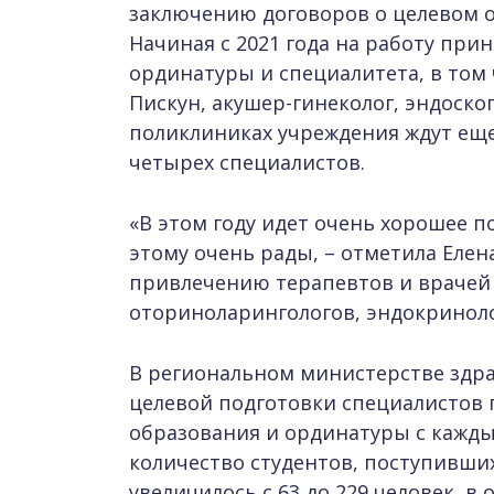
заключению договоров о целевом о
Начиная с 2021 года на работу при
ординатуры и специалитета, в том
Пискун, акушер-гинеколог, эндоско
поликлиниках учреждения ждут еще 
четырех специалистов.
«В этом году идет очень хорошее п
этому очень рады, – отметила Елен
привлечению терапевтов и врачей 
оториноларингологов, эндокриноло
В региональном министерстве здр
целевой подготовки специалистов
образования и ординатуры с каждым
количество студентов, поступивши
увеличилось с 63 до 229 человек, в о