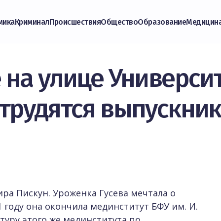
мика
Криминал
Происшествия
Общество
Образование
Медицин
 на улице Университ
трудятся выпускник
ира Пискун. Уроженка Гусева мечтала о
1 году она окончила мединститут БФУ им. И.
атуру этого же мединститута по