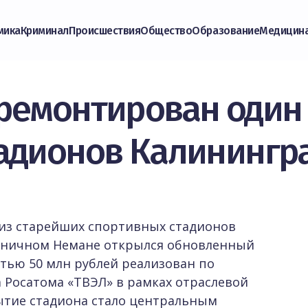
мика
Криминал
Происшествия
Общество
Образование
Медицин
ремонтирован один
адионов Калинингр
из старейших спортивных стадионов
раничном Немане открылся обновленный
стью 50 млн рублей реализован по
Росатома «ТВЭЛ» в рамках отраслевой
ытие стадиона стало центральным