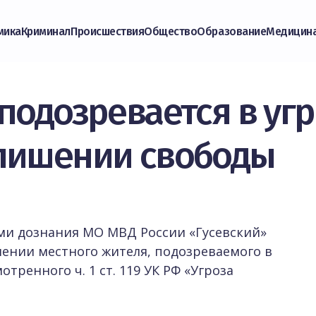
мика
Криминал
Происшествия
Общество
Образование
Медицин
подозревается в уг
 лишении свободы
ми дознания МО МВД России «Гусевский»
шении местного жителя, подозреваемого в
ренного ч. 1 ст. 119 УК РФ «Угроза