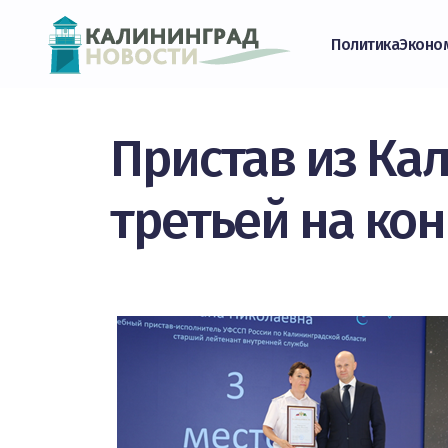
Политика
Эконо
Пристав из Ка
третьей на ко