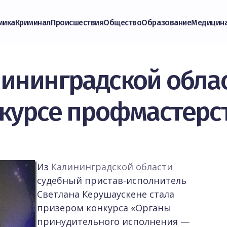
мика
Криминал
Происшествия
Общество
Образование
Медицин
лининградской облас
нкурсе профмастерс
Из
Калининградской области
судебный пристав-исполнитель
Светлана Керушаускене стала
призером конкурса «Органы
принудительного исполнения —