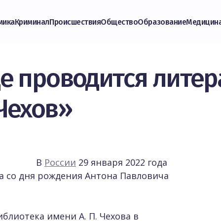
мика
Криминал
Происшествия
Общество
Образование
Медицин
е проводится лите
Чехов»
В
России
29 января 2022 года
а со дня рождения Антона Павловича
блиотека имени А. П. Чехова в