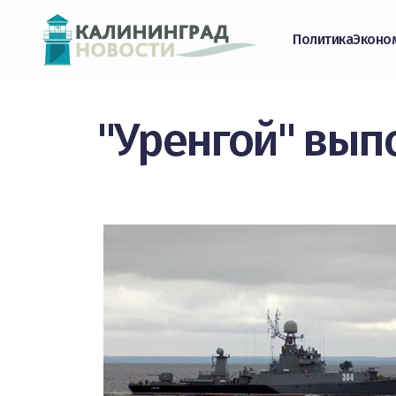
Политика
Эконо
"Уренгой" вып