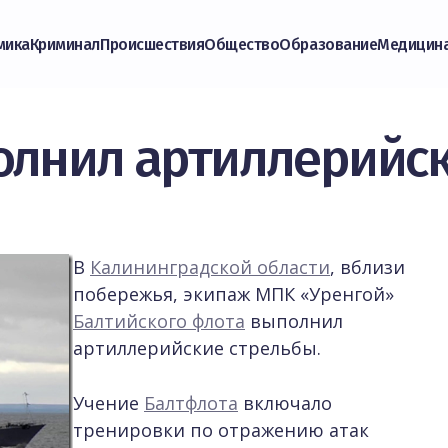
мика
Криминал
Происшествия
Общество
Образование
Медицин
олнил артиллерийс
В
Калининградской области
, вблизи
побережья, экипаж МПК «Уренгой»
Балтийского флота
выполнил
артиллерийские стрельбы.
Учение
Балтфлота
включало
тренировки по отражению атак