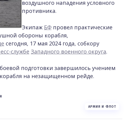
воздушного нападения условного
противника.
Экипаж
БФ
провел практические
ушной обороны корабля,
де
сегодня, 17 мая 2024 года, собкору
ресс-службе
Западного военного округа
.
боевой подготовки завершилось учением
корабля на незащищенном рейде.
Я
АРМИЯ И ФЛОТ