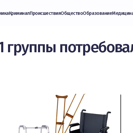
мика
Криминал
Происшествия
Общество
Образование
Медицин
1 группы потребова
о