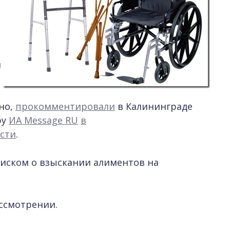
я
но,
прокомментировали
в Калининграде
ру
ИА Message RU
в
сти
.
 иском о взыскании алиментов на
ассмотрении.