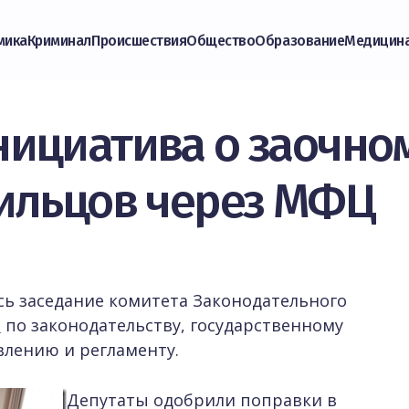
мика
Криминал
Происшествия
Общество
Образование
Медицин
ициатива о заочно
ильцов через МФЦ
сь заседание комитета Законодательного
и
по законодательству, государственному
влению и регламенту.
Депутаты одобрили поправки в