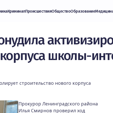
мика
Криминал
Происшествия
Общество
Образование
Медицин
онудила активизиро
 корпуса школы-инт
олирует строительство нового корпуса
Прокурор Ленинградского района
Илья Смирнов проверил ход