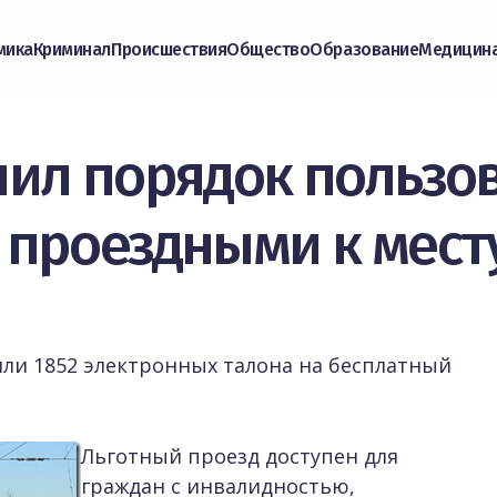
мика
Криминал
Происшествия
Общество
Образование
Медицин
ил порядок пользо
проездными к мест
и 1852 электронных талона на бесплатный
Льготный проезд доступен для
граждан с инвалидностью,